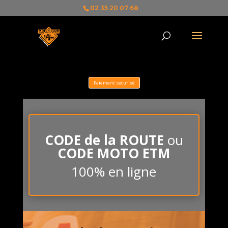
02 35 20 07 68
Paiement securisé
CODE de la ROUTE
ou
CODE MOTO ETM
100% en ligne