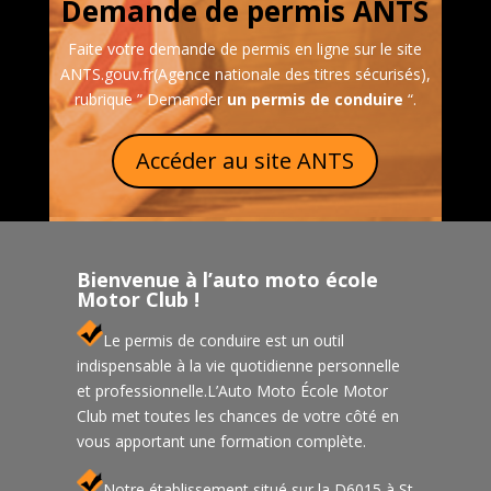
Demande de permis ANTS
Faite votre demande de permis en ligne sur le site
ANTS.gouv.fr(Agence nationale des titres sécurisés),
rubrique ” Demander
un permis de conduire
“.
Accéder au site ANTS
Bienvenue à l’auto moto école
Motor Club !
Le permis de conduire est un outil
indispensable à la vie quotidienne personnelle
et professionnelle.L’Auto Moto École Motor
Club met toutes les chances de votre côté en
vous apportant une formation complète.
Notre établissement situé sur la D6015 à St